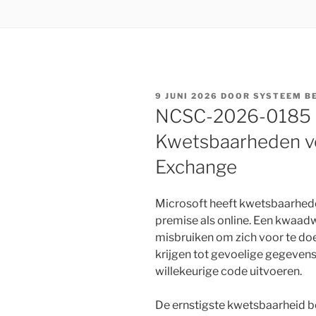
GEPLAATST
9 JUNI 2026
DOOR
SYSTEEM B
OP
NCSC-2026-0185 [
Kwetsbaarheden ve
Exchange
Microsoft heeft kwetsbaarhede
premise als online. Een kwaad
misbruiken om zich voor te doe
krijgen tot gevoelige gegeven
willekeurige code uitvoeren.
De ernstigste kwetsbaarheid b