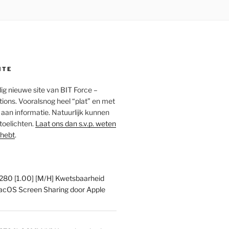
ITE
edig nieuwe site van BIT Force –
ions. Vooralsnog heel “plat” en met
an informatie. Natuurlijk kunnen
 toelichten.
Laat ons dan s.v.p. weten
 hebt
.
0 [1.00] [M/H] Kwetsbaarheid
acOS Screen Sharing door Apple