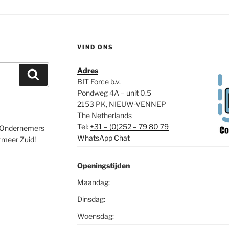
VIND ONS
Adres
Zoeken
BIT Force b.v.
Pondweg 4A – unit 0.5
2153 PK, NIEUW-VENNEP
The Netherlands
Tel:
+31 – (0)252 – 79 80 79
de Ondernemers
WhatsApp Chat
meer Zuid!
Openingstijden
Maandag:
Dinsdag:
Woensdag: