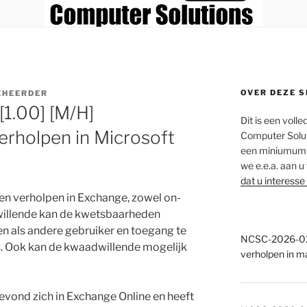
OVER DEZE S
EHEERDER
1.00] [M/H]
Dit is een voll
rholpen in Microsoft
Computer Solut
een miniumum a
we e.e.a. aan u
dat u interesse
n verholpen in Exchange, zowel on-
willende kan de kwetsbaarheden
n als andere gebruiker en toegang te
NCSC-2026-028
s. Ook kan de kwaadwillende mogelijk
verholpen in m
evond zich in Exchange Online en heeft