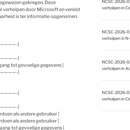
NCSC-2026-027
gewezen gekregen. Deze
verholpen in C
l verholpen door Microsoft en vereist
aarheid is ter informatie opgenomen.
NCSC-2026-027
verholpen in N-
————-|
————-|
NCSC-2026-027
gang tot gevoelige gegevens |
verholpen in A
————-|
NCSC-2026-027
————-|
verholpen in C
————-|
doen als andere gebruiker |
doen als andere gebruiker |
gang tot gevoelige gegevens |