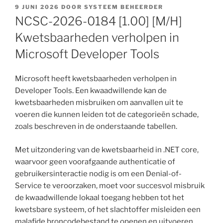
GEPLAATST
9 JUNI 2026
DOOR
SYSTEEM BEHEERDER
OP
NCSC-2026-0184 [1.00] [M/H]
Kwetsbaarheden verholpen in
Microsoft Developer Tools
Microsoft heeft kwetsbaarheden verholpen in
Developer Tools. Een kwaadwillende kan de
kwetsbaarheden misbruiken om aanvallen uit te
voeren die kunnen leiden tot de categorieën schade,
zoals beschreven in de onderstaande tabellen.
Met uitzondering van de kwetsbaarheid in .NET core,
waarvoor geen voorafgaande authenticatie of
gebruikersinteractie nodig is om een Denial-of-
Service te veroorzaken, moet voor succesvol misbruik
de kwaadwillende lokaal toegang hebben tot het
kwetsbare systeem, of het slachtoffer misleiden een
malafide broncodebestand te openen en uitvoeren.