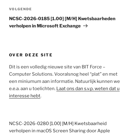
Volgend
VOLGENDE
bericht
NCSC-2026-0185 [1.00] [M/H] Kwetsbaarheden
verholpen in Microsoft Exchange
OVER DEZE SITE
Dit is een volledig nieuwe site van BIT Force –
Computer Solutions. Vooralsnog heel “plat” en met
een miniumum aan informatie. Natuurlijk kunnen we
e.e.a. aan u toelichten.
Laat ons dan s.v.p. weten dat u
interesse hebt
.
NCSC-2026-0280 [1.00] [M/H] Kwetsbaarheid
verholpen in macOS Screen Sharing door Apple