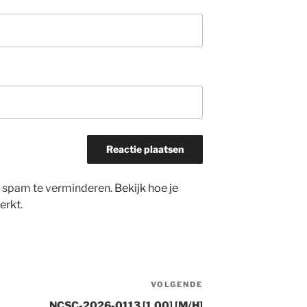
m spam te verminderen.
Bekijk hoe je
erkt
.
VOLGENDE
Volgend
bericht
NCSC-2026-0113 [1.00] [M/H]