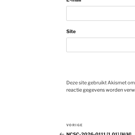
Site
Deze site gebruikt Akismet o
reactie gegevens worden verw
Bericht
Vorig
VORIGE
navigatie
bericht
NCSC-2026-0111 [1.01] [H/H]