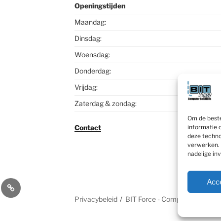
Openingstijden
Maandag:
Dinsdag:
Woensdag:
Donderdag:
Vrijdag:
Zaterdag & zondag:
Om de beste
informatie 
Contact
deze techno
verwerken. 
nadelige in
Acc
sApp
Contact
Privacybeleid
BIT Force - Computer Solutio