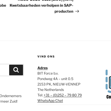
dobe
Kwetsbaarheden verholpen in SAP-
producten
VIND ONS
Adres
Zoeken
BIT Force b.v.
Pondweg 4A – unit 0.5
2153 PK, NIEUW-VENNEP
The Netherlands
Tel:
+31 – (0)252 – 79 80 79
de Ondernemers
WhatsApp Chat
meer Zuid!