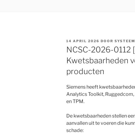
GEPLAATST
14 APRIL 2026
DOOR
SYSTEEM
OP
NCSC-2026-0112 [1
Kwetsbaarheden ve
producten
Siemens heeft kwetsbaarheden 
Analytics Toolkit, Ruggedcom,
en TPM.
De kwetsbaarheden stellen een
aanvallen uit te voeren die ku
schade: