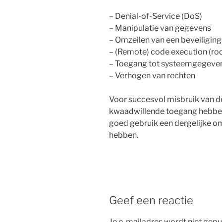
– Denial-of-Service (DoS)
– Manipulatie van gegevens
– Omzeilen van een beveiligin
– (Remote) code execution (ro
– Toegang tot systeemgegeve
– Verhogen van rechten
Voor succesvol misbruik van
kwaadwillende toegang hebben
goed gebruik een dergelijke om
hebben.
Geef een reactie
Je e-mailadres wordt niet gepu