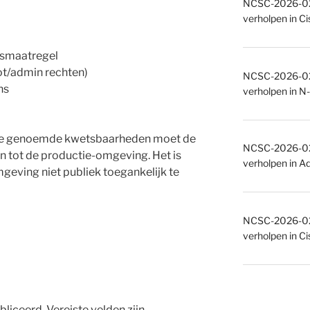
NCSC-2026-027
verholpen in C
gsmaatregel
ot/admin rechten)
NCSC-2026-027
ns
verholpen in N-
 de genoemde kwetsbaarheden moet de
NCSC-2026-027
 tot de productie-omgeving. Het is
verholpen in A
geving niet publiek toegankelijk te
NCSC-2026-027
verholpen in C
bliceerd.
Vereiste velden zijn