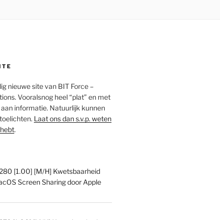
ITE
edig nieuwe site van BIT Force –
ions. Vooralsnog heel “plat” en met
an informatie. Natuurlijk kunnen
 toelichten.
Laat ons dan s.v.p. weten
 hebt
.
0 [1.00] [M/H] Kwetsbaarheid
acOS Screen Sharing door Apple