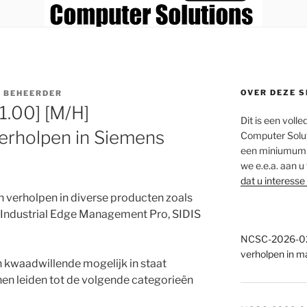
OVER DEZE S
 BEHEERDER
.00] [M/H]
Dit is een voll
rholpen in Siemens
Computer Solut
een miniumum a
we e.e.a. aan u
dat u interesse
verholpen in diverse producten zoals
 Industrial Edge Management Pro, SIDIS
NCSC-2026-028
verholpen in m
 kwaadwillende mogelijk in staat
nnen leiden tot de volgende categorieën