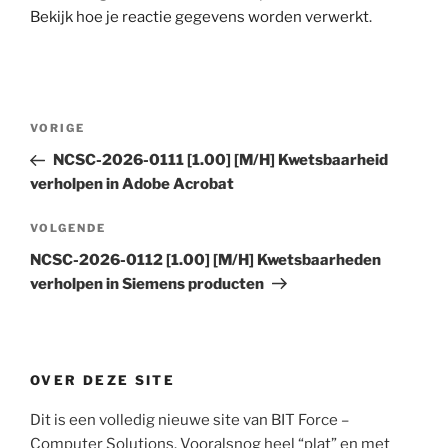
Bekijk hoe je reactie gegevens worden verwerkt
.
Bericht
Vorig
VORIGE
navigatie
bericht
NCSC-2026-0111 [1.00] [M/H] Kwetsbaarheid
verholpen in Adobe Acrobat
Volgend
VOLGENDE
bericht
NCSC-2026-0112 [1.00] [M/H] Kwetsbaarheden
verholpen in Siemens producten
OVER DEZE SITE
Dit is een volledig nieuwe site van BIT Force –
Computer Solutions. Vooralsnog heel “plat” en met