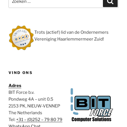
naar:
Trots (actief) lid van de Ondernemers
Vereniging Haarlemmermeer Zuid!
VIND ONS
Adres
BIT Force b.v.
Pondweg 4A – unit 0.5
2153 PK, NIEUW-VENNEP
The Netherlands
Tel:
+31 – (0)252 – 79 80 79
WhatsApp Chat