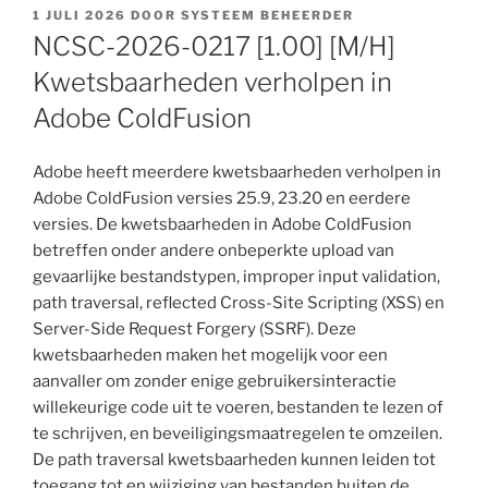
GEPLAATST
1 JULI 2026
DOOR
SYSTEEM BEHEERDER
OP
NCSC-2026-0217 [1.00] [M/H]
Kwetsbaarheden verholpen in
Adobe ColdFusion
Adobe heeft meerdere kwetsbaarheden verholpen in
Adobe ColdFusion versies 25.9, 23.20 en eerdere
versies. De kwetsbaarheden in Adobe ColdFusion
betreffen onder andere onbeperkte upload van
gevaarlijke bestandstypen, improper input validation,
path traversal, reflected Cross-Site Scripting (XSS) en
Server-Side Request Forgery (SSRF). Deze
kwetsbaarheden maken het mogelijk voor een
aanvaller om zonder enige gebruikersinteractie
willekeurige code uit te voeren, bestanden te lezen of
te schrijven, en beveiligingsmaatregelen te omzeilen.
De path traversal kwetsbaarheden kunnen leiden tot
toegang tot en wijziging van bestanden buiten de