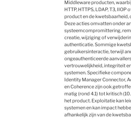
Middleware producten, waarbij
HTTP, HTTPS, LDAP, T3, IIOP of
product en de kwetsbaarheid, 
Deze acties omvatten onder an
systeemcompromittering, remo
creatie, wijziging of verwijderi
authenticatie. Sommige kwets
gebruikersinteractie, terwijl 
ongeauthenticeerde aanvaller
vertrouwelijkheid, integriteit 
systemen. Specifieke compone
Identity Manager Connector, A
en Coherence zijn ook getroffe
matig (rond 4.1) tot kritisch (1
het product. Exploitatie kan l
systemen en kan impact hebbe
afhankelijk zijn van de kwets