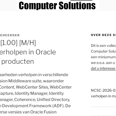
OVER DEZE S
BEHEERDER
1.00] [M/H]
Dit is een voll
rholpen in Oracle
Computer Solut
een miniumum a
 producten
we e.e.a. aan u
dat u interesse
arheden verholpen in verschillende
sion Middleware suite, waaronder
Content, WebCenter Sites, WebCenter
NCSC-2026-028
apture, Identity Manager, Identity
verholpen in m
ager, Coherence, Unified Directory,
ion Development Framework (ADF). De
rse versies van Oracle Fusion