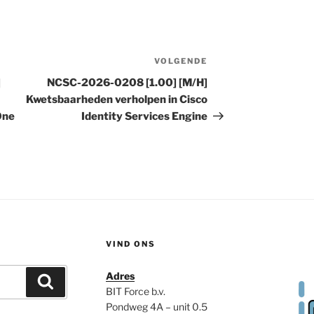
VOLGENDE
Volgend
bericht
]
NCSC-2026-0208 [1.00] [M/H]
Kwetsbaarheden verholpen in Cisco
One
Identity Services Engine
VIND ONS
Adres
Zoeken
BIT Force b.v.
Pondweg 4A – unit 0.5