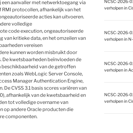
NCSC-2026-027
 een aanvaller met netwerktoegang via
verholpen in C
 RMI protocollen, afhankelijk van het
ongeautoriseerde acties kan uitvoeren.
dere volledige
te code execution, ongeautoriseerde
NCSC-2026-027
ng van kritieke data, en het omzeilen van
verholpen in N-
baarheden vereisen
andere kunnen worden misbruikt door
s. De kwetsbaarheden beïnvloeden de
NCSC-2026-027
en beschikbaarheid van de getroffen
verholpen in A
nten zoals WebLogic Server Console,
ccess Manager Authentication Engine,
n. De CVSS 3.1 basis scores variëren van
NCSC-2026-027
0.0), afhankelijk van de kwetsbaarheid en
verholpen in C
eiden tot volledige overname van
n op andere Oracle producten die
bare componenten.