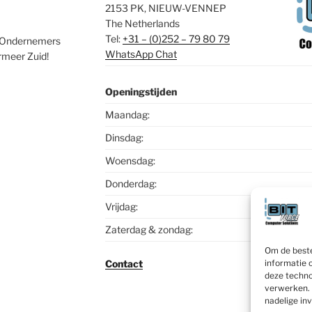
2153 PK, NIEUW-VENNEP
The Netherlands
Tel:
+31 – (0)252 – 79 80 79
de Ondernemers
WhatsApp Chat
meer Zuid!
Openingstijden
Maandag:
Dinsdag:
Woensdag:
Donderdag:
Vrijdag:
Zaterdag & zondag:
Om de beste
informatie 
Contact
deze techno
verwerken. 
nadelige in