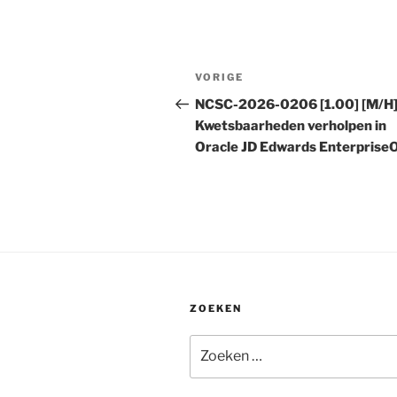
Bericht
Vorig
VORIGE
navigatie
bericht
NCSC-2026-0206 [1.00] [M/H
Kwetsbaarheden verholpen in
Oracle JD Edwards Enterprise
ZOEKEN
Zoeken
naar: