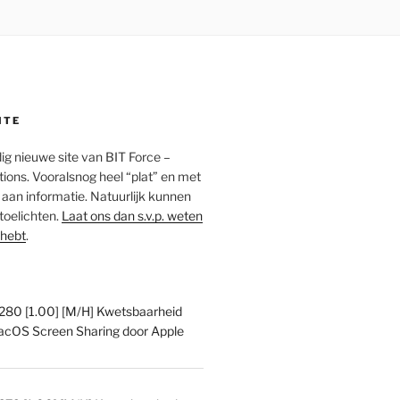
ITE
edig nieuwe site van BIT Force –
ions. Vooralsnog heel “plat” en met
an informatie. Natuurlijk kunnen
 toelichten.
Laat ons dan s.v.p. weten
 hebt
.
0 [1.00] [M/H] Kwetsbaarheid
acOS Screen Sharing door Apple