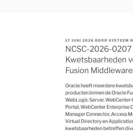
GEPLAATST
17 JUNI 2026
DOOR
SYSTEEM 
OP
NCSC-2026-0207 [
Kwetsbaarheden ve
Fusion Middleware
Oracle heeft meerdere kwetsba
producten binnen de Oracle Fu
WebLogic Server, WebCenter 
Portal, WebCenter Enterprise C
Manager Connector, Access Man
Virtual Directory en Applicat
kwetsbaarheden betreffen dive