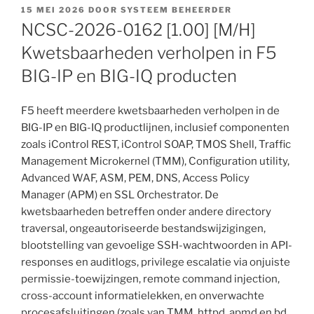
GEPLAATST
15 MEI 2026
DOOR
SYSTEEM BEHEERDER
OP
NCSC-2026-0162 [1.00] [M/H]
Kwetsbaarheden verholpen in F5
BIG-IP en BIG-IQ producten
F5 heeft meerdere kwetsbaarheden verholpen in de
BIG-IP en BIG-IQ productlijnen, inclusief componenten
zoals iControl REST, iControl SOAP, TMOS Shell, Traffic
Management Microkernel (TMM), Configuration utility,
Advanced WAF, ASM, PEM, DNS, Access Policy
Manager (APM) en SSL Orchestrator. De
kwetsbaarheden betreffen onder andere directory
traversal, ongeautoriseerde bestandswijzigingen,
blootstelling van gevoelige SSH-wachtwoorden in API-
responses en auditlogs, privilege escalatie via onjuiste
permissie-toewijzingen, remote command injection,
cross-account informatielekken, en onverwachte
procesafsluitingen (zoals van TMM, httpd, apmd en bd