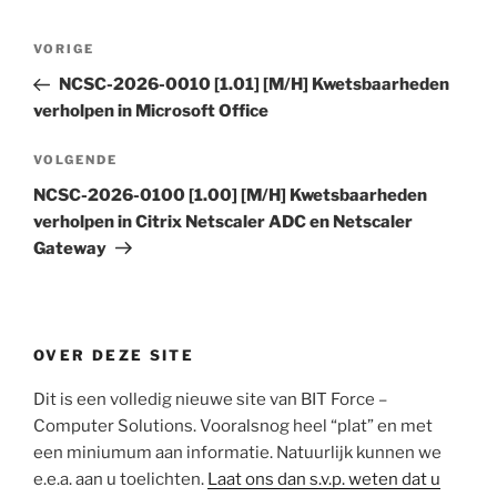
Bericht
Vorig
VORIGE
navigatie
bericht
NCSC-2026-0010 [1.01] [M/H] Kwetsbaarheden
verholpen in Microsoft Office
Volgend
VOLGENDE
bericht
NCSC-2026-0100 [1.00] [M/H] Kwetsbaarheden
verholpen in Citrix Netscaler ADC en Netscaler
Gateway
OVER DEZE SITE
Dit is een volledig nieuwe site van BIT Force –
Computer Solutions. Vooralsnog heel “plat” en met
een miniumum aan informatie. Natuurlijk kunnen we
e.e.a. aan u toelichten.
Laat ons dan s.v.p. weten dat u