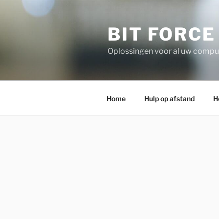
Ga
naar
BIT FORCE
de
inhoud
Oplossingen voor al uw compu
Home
Hulp op afstand
H