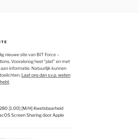
ITE
edig nieuwe site van BIT Force –
ions. Vooralsnog heel “plat” en met
an informatie. Natuurlijk kunnen
 toelichten.
Laat ons dan s.v.p. weten
 hebt
.
0 [1.00] [M/H] Kwetsbaarheid
acOS Screen Sharing door Apple