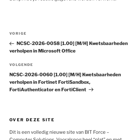
Bericht
Vorig
VORIGE
navigatie
bericht
NCSC-2026-0058 [1.00] [M/H] Kwetsbaarheden
verholpen in Microsoft Office
Volgend
VOLGENDE
bericht
NCSC-2026-0060 [1.00] [M/H] Kwetsbaarheden
verholpen in Fortinet FortiSandbox,
FortiAuthenticator en FortiClient
OVER DEZE SITE
Dit is een volledig nieuwe site van BIT Force –
Computer Solutions. Vooralsnog heel “plat” en met