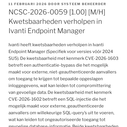
GEPLAATST
11 FEBRUARI 2026
DOOR
SYSTEEM BEHEERDER
OP
NCSC-2026-0059 [1.00] [M/H]
Kwetsbaarheden verholpen in
Ivanti Endpoint Manager
Ivanti heeft kwetsbaarheden verholpen in Ivanti
Endpoint Manager (Specifiek voor versies vóór 2024
SU5). De kwetsbaarheid met kenmerk CVE-2026-1603
betreft een authenticatie-bypass die het mogelijk
maakt voor externe, niet-geauthenticeerde aanvallers
om toegang te krijgen tot bepaalde opgeslagen
inloggegevens, wat kan leiden tot compromittering
van gevoelige data. De kwetsbaarheid met kenmerk
CVE-2026-1602 betreft een SQL-injectie die het
mogelijk maakt voor externe, geauthenticeerde
aanvallers om willekeurige SQL-query’s uit te voeren,
wat kan leiden tot ongeautoriseerde toegang tot
gevoelige database-informatie. Beide kwetsbaarheden