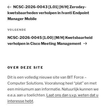
navigatie
bericht
NCSC-2026-0043 [1.01] [H/H] Zeroday-
kwetsbaarheden verholpen in Ivanti Endpoint
Manager Mobile
Volgend
VOLGENDE
bericht
NCSC-2026-0045 [1.00] [M/H] Kwetsbaarheid
verholpen in Cisco Meeting Management
OVER DEZE SITE
Dit is een volledig nieuwe site van BIT Force –
Computer Solutions. Vooralsnog heel “plat” en met
een miniumum aan informatie. Natuurlijk kunnen we
e.e.a. aan u toelichten.
Laat ons dan s.v.p. weten dat u
interesse hebt
.