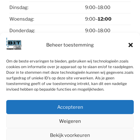
Dinsdag:
9:00–18:00
Woensdag:
9:00–
12:00
Donderdag:
9:00–18:00
Vrijdag:
9:00–18:00
Beheer toestemming
Zaterdag & zondag:
gesloten
Om de beste ervaringen te bieden, gebruiken wij technologieën zoals
cookies om informatie over je apparaat op te slaan en/of te raadplegen.
Contact
Door in te stemmen met deze technologieën kunnen wij gegevens zoals
surfgedrag of unieke ID's op deze site verwerken. Als je geen
toestemming geeft of uw toestemming intrekt, kan dit een nadelige
invloed hebben op bepaalde functies en mogelijkheden.
Accepteren
Linked-
Facebook
X
WhatsApp
Contact
In
Weigeren
Bekijk voorkeuren
Privacybeleid
BIT Force - Computer Solutions (c) 2000-