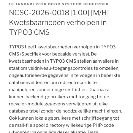
GEPLAATST
16 JANUARI 2026
DOOR
SYSTEEM BEHEERDER
OP
NCSC-2026-0018 [1.00] [M/H]
Kwetsbaarheden verholpen in
TYPO3 CMS
TYPO3 heeft kwetsbaarheden verholpen in TYPO3
CMS (Specifiek voor bepaalde versies). De
kwetsbaarheden in TYPO3 CMS stellen aanvallers in
staat om veldniveau-toegangscontroles te omzeilen,
ongeautoriseerde gegevens in te voegen in beperkte
databasevelden, en om redirectrecords te
manipuleren zonder enige restricties. Daarnaast
kunnen backend-gebruikers met toegang tot de
recycler-module gegevens verwijderen uit elke
database tabel zonder de noodzakelijke machtigingen.
Ook kunnen lokale gebruikers met schrijftoegang tot
de mail-file spool directory willekeurige PHP-code
uitvoeren via onveilige deserialisatie. Deze