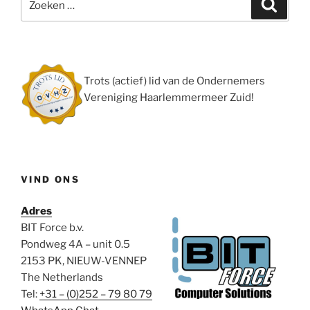
Zoeke
naar:
Trots (actief) lid van de Ondernemers
Vereniging Haarlemmermeer Zuid!
VIND ONS
Adres
BIT Force b.v.
Pondweg 4A – unit 0.5
2153 PK, NIEUW-VENNEP
The Netherlands
Tel:
+31 – (0)252 – 79 80 79