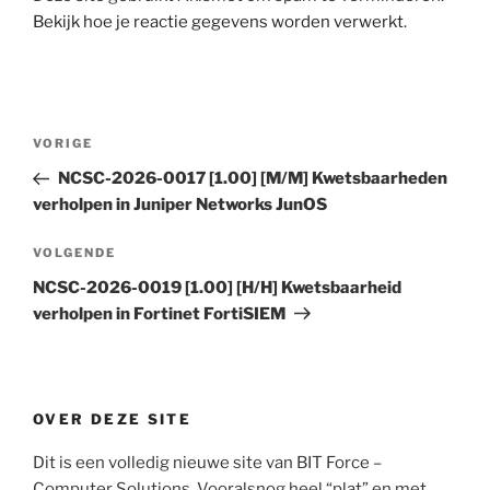
Bekijk hoe je reactie gegevens worden verwerkt
.
Bericht
Vorig
VORIGE
navigatie
bericht
NCSC-2026-0017 [1.00] [M/M] Kwetsbaarheden
verholpen in Juniper Networks JunOS
Volgend
VOLGENDE
bericht
NCSC-2026-0019 [1.00] [H/H] Kwetsbaarheid
verholpen in Fortinet FortiSIEM
OVER DEZE SITE
Dit is een volledig nieuwe site van BIT Force –
Computer Solutions. Vooralsnog heel “plat” en met