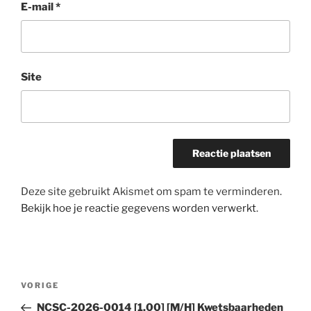
E-mail
*
Site
Deze site gebruikt Akismet om spam te verminderen.
Bekijk hoe je reactie gegevens worden verwerkt
.
Bericht
Vorig
VORIGE
navigatie
bericht
NCSC-2026-0014 [1.00] [M/H] Kwetsbaarheden