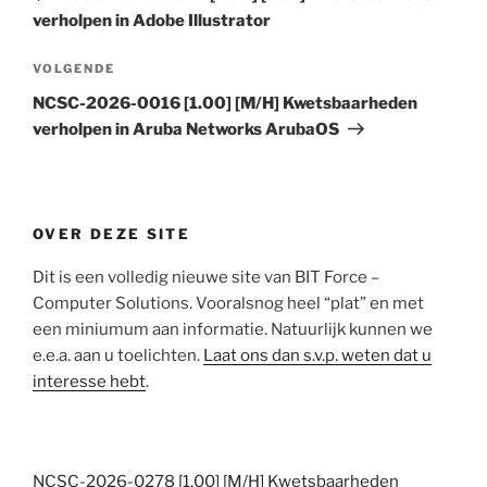
verholpen in Adobe Illustrator
Volgend
VOLGENDE
bericht
NCSC-2026-0016 [1.00] [M/H] Kwetsbaarheden
verholpen in Aruba Networks ArubaOS
OVER DEZE SITE
Dit is een volledig nieuwe site van BIT Force –
Computer Solutions. Vooralsnog heel “plat” en met
een miniumum aan informatie. Natuurlijk kunnen we
e.e.a. aan u toelichten.
Laat ons dan s.v.p. weten dat u
interesse hebt
.
NCSC-2026-0278 [1.00] [M/H] Kwetsbaarheden